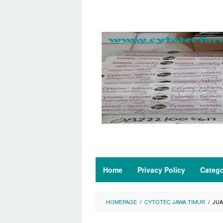
Skip
to
content
Home
Privacy Policy
Categ
HOMEPAGE
/
CYTOTEC JAWA TIMUR
/
JUA