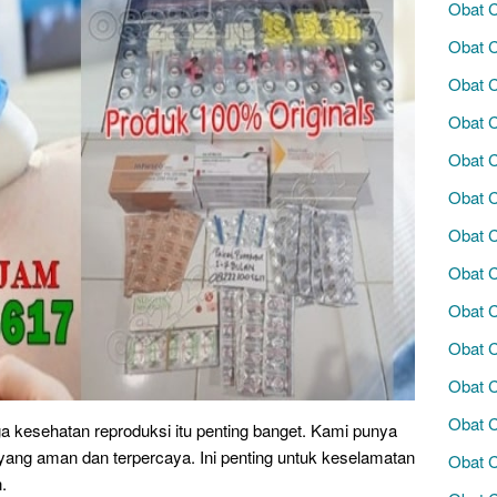
Obat 
Obat C
Obat C
Obat C
Obat 
Obat 
Obat 
Obat C
Obat C
Obat 
Obat C
Obat C
 kesehatan reproduksi itu penting banget. Kami punya
yang aman dan terpercaya. Ini penting untuk keselamatan
Obat C
.