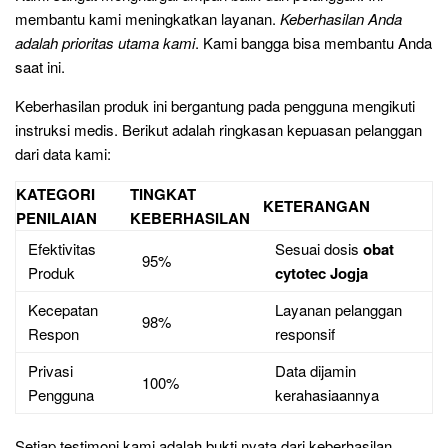
membantu kami meningkatkan layanan.
Keberhasilan Anda
adalah prioritas utama kami
. Kami bangga bisa membantu Anda
saat ini.
Keberhasilan produk ini bergantung pada pengguna mengikuti
instruksi medis. Berikut adalah ringkasan kepuasan pelanggan
dari data kami:
KATEGORI
TINGKAT
KETERANGAN
PENILAIAN
KEBERHASILAN
Efektivitas
Sesuai dosis
obat
95%
Produk
cytotec Jogja
Kecepatan
Layanan pelanggan
98%
Respon
responsif
Privasi
Data dijamin
100%
Pengguna
kerahasiaannya
Setiap testimoni kami adalah bukti nyata dari keberhasilan