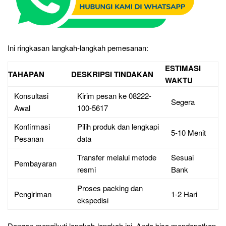
Ini ringkasan langkah-langkah pemesanan:
ESTIMASI
TAHAPAN
DESKRIPSI TINDAKAN
WAKTU
Konsultasi
Kirim pesan ke 08222-
Segera
Awal
100-5617
Konfirmasi
Pilih produk dan lengkapi
5-10 Menit
Pesanan
data
Transfer melalui metode
Sesuai
Pembayaran
resmi
Bank
Proses packing dan
Pengiriman
1-2 Hari
ekspedisi
Dengan mengikuti langkah-langkah ini, Anda bisa mendapatkan